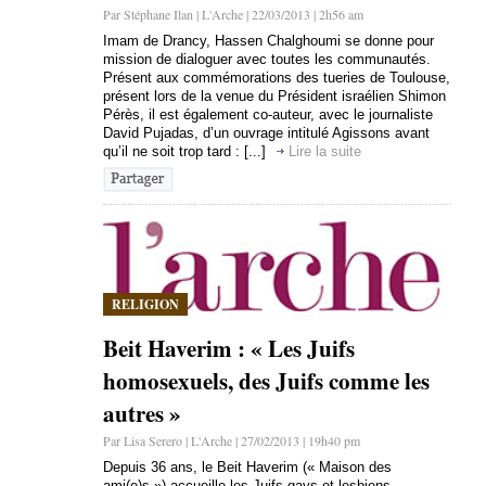
Par Stéphane Ilan | L'Arche | 22/03/2013 | 2h56 am
Imam de Drancy, Hassen Chalghoumi se donne pour
mission de dialoguer avec toutes les communautés.
Présent aux commémorations des tueries de Toulouse,
présent lors de la venue du Président israélien Shimon
Pérès, il est également co-auteur, avec le journaliste
David Pujadas, d’un ouvrage intitulé Agissons avant
qu’il ne soit trop tard : [...]
Lire la suite
RELIGION
Beit Haverim : « Les Juifs
homosexuels, des Juifs comme les
autres »
Par Lisa Serero | L'Arche | 27/02/2013 | 19h40 pm
Depuis 36 ans, le Beit Haverim (« Maison des
ami(e)s ») accueille les Juifs gays et lesbiens.