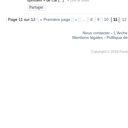
spirituels » de Car [...]
Lire la suite
Page 11 sur 12
« Première page
«
…
8
9
10
11
12
Nous contacter
-
L'Arche 
Mentions légales
-
Politique de
Copyright © 2026 Fonds 