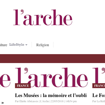
lture
Religion
FRANCE
FRANC
Les Musées : la mémoire et l’oubli
Le Fo
 »
Par Éliette Abécassis | L'Arche | 22/05/2018 | 14h54 pm
Par La Réda