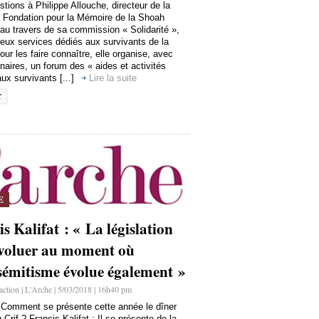
stions à Philippe Allouche, directeur de la
ondation pour la Mémoire de la Shoah
 au travers de sa commission « Solidarité »,
eux services dédiés aux survivants de la
ur les faire connaître, elle organise, avec
naires, un forum des « aides et activités
ux survivants [...]
Lire la suite
E
s Kalifat : « La législation
évoluer au moment où
isémitisme évolue également »
ction | L'Arche | 5/03/2018 | 16h40 pm
: Comment se présente cette année le dîner
 Crif ? Francis Kalifat : Il se présente de la