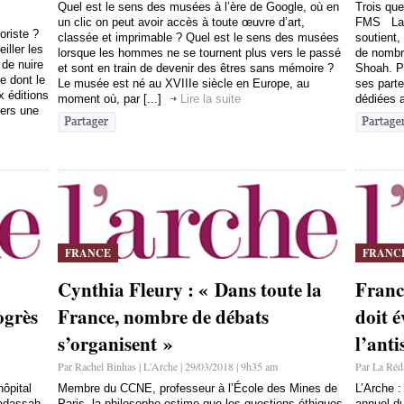
Quel est le sens des musées à l’ère de Google, où en
Trois que
un clic on peut avoir accès à toute œuvre d’art,
FMS La F
oriste ?
classée et imprimable ? Quel est le sens des musées
soutient,
iller les
lorsque les hommes ne se tournent plus vers le passé
de nombr
 de nuire
et sont en train de devenir des êtres sans mémoire ?
Shoah. Po
e dont le
Le musée est né au XVIIIe siècle en Europe, au
ses parte
x éditions
moment où, par [...]
Lire la suite
dédiées a
vers une
FRANCE
FRANC
Cynthia Fleury : « Dans toute la
Franci
ogrès
France, nombre de débats
doit 
s’organisent »
l’ant
Par Rachel Binhas | L'Arche | 29/03/2018 | 9h35 am
Par La Réda
hôpital
Membre du CCNE, professeur à l’École des Mines de
L’Arche 
adassah-
Paris, la philosophe estime que les questions éthiques
annuel du