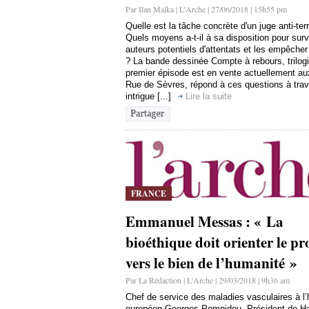
Par Ilan Malka | L'Arche | 27/06/2018 | 15h55 pm
Quelle est la tâche concrète d'un juge anti-terr
Quels moyens a-t-il à sa disposition pour surve
auteurs potentiels d'attentats et les empêcher
? La bande dessinée Compte à rebours, trilogi
premier épisode est en vente actuellement au
Rue de Sèvres, répond à ces questions à tra
intrigue [...]
Lire la suite
FRANCE
Emmanuel Messas : « La
bioéthique doit orienter le pr
vers le bien de l’humanité »
Par La Rédaction | L'Arche | 29/03/2018 | 9h36 am
Chef de service des maladies vasculaires à l’
européen Georges Pompidou, Président de H