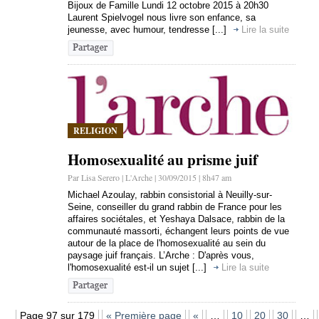
Bijoux de Famille Lundi 12 octobre 2015 à 20h30
Laurent Spielvogel nous livre son enfance, sa
jeunesse, avec humour, tendresse [...]
Lire la suite
RELIGION
Homosexualité au prisme juif
Par Lisa Serero | L'Arche | 30/09/2015 | 8h47 am
Michael Azoulay, rabbin consistorial à Neuilly-sur-
Seine, conseiller du grand rabbin de France pour les
affaires sociétales, et Yeshaya Dalsace, rabbin de la
communauté massorti, échangent leurs points de vue
autour de la place de l'homosexualité au sein du
paysage juif français. L’Arche : D'après vous,
l'homosexualité est-il un sujet [...]
Lire la suite
Page 97 sur 179
« Première page
«
…
10
20
30
…